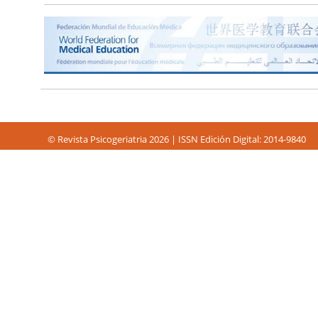
© Revista Psicogeriatria 2026 | ISSN Edición Digital: 2014-9840