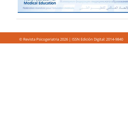
© Revista Psicogeriatria 2026 | ISSN Edición Digital: 2014-9840