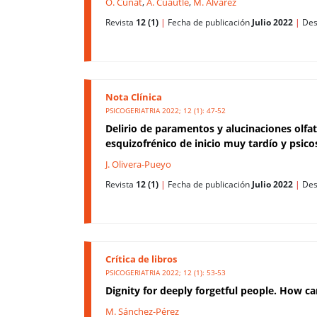
O. Cuñat
,
A. Cuautle
,
M. Álvarez
Revista
12 (1)
|
Fecha de publicación
Julio 2022
|
Des
Nota Clínica
PSICOGERIATRIA 2022; 12 (1): 47-52
Delirio de paramentos y alucinaciones olfato
esquizofrénico de inicio muy tardío y psico
J. Olivera-Pueyo
Revista
12 (1)
|
Fecha de publicación
Julio 2022
|
Des
Crítica de libros
PSICOGERIATRIA 2022; 12 (1): 53-53
Dignity for deeply forgetful people. How ca
M. Sánchez-Pérez