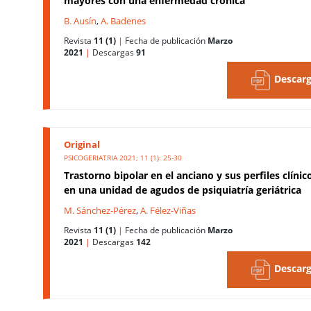
mayores con una enfermedad crónica
B. Ausín
,
A. Badenes
Revista
11 (1)
|
Fecha de publicación
Marzo
2021
|
Descargas
91
Descarg
Original
PSICOGERIATRIA 2021; 11 (1): 25-30
Trastorno bipolar en el anciano y sus perfiles clínic
en una unidad de agudos de psiquiatría geriátrica
M. Sánchez-Pérez
,
A. Félez-Viñas
Revista
11 (1)
|
Fecha de publicación
Marzo
2021
|
Descargas
142
Descarg