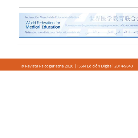
© Revista Psicogeriatria 2026 | ISSN Edición Digital: 2014-9840