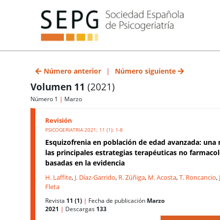
Número anterior
|
Número siguiente
Volumen 11
(2021)
Número 1
|
Marzo
Revisión
PSICOGERIATRIA 2021; 11 (1): 1-8
Esquizofrenia en población de edad avanzada: una 
las principales estrategias terapéuticas no farmaco
basadas en la evidencia
H. Laffite
,
J. Díaz-Garrido
,
R. Zúñiga
,
M. Acosta
,
T. Roncancio
,
Fleta
Revista
11 (1)
|
Fecha de publicación
Marzo
2021
|
Descargas
133